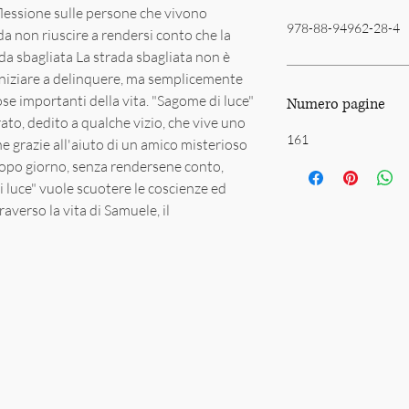
flessione sulle persone che vivono
978-88-94962-28-4
da non riuscire a rendersi conto che la
da sbagliata La strada sbagliata non è
niziare a delinquere, ma semplicemente
 cose importanti della vita. "Sagome di luce"
Numero pagine
ato, dedito a qualche vizio, che vive uno
161
e grazie all'aiuto di un amico misterioso
 dopo giorno, senza rendersene conto,
di luce" vuole scuotere le coscienze ed
averso la vita di Samuele, il