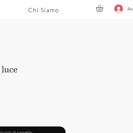
Ac
Chi Siamo
 luce
zzo
iungi al carrello