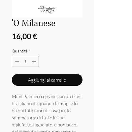
'O Milanese
Prezzo
16,00 €
Quantità
*
Aggiungi al carrello
Mimì Palmieri convive con un trans
brasiliano da quando la moglie lo
ha buttato fuori di casa per la
sommatoria di tutte le sue
malefatte. Inguaiato, e non poco,
dal gioco d’azzardo, non sempre