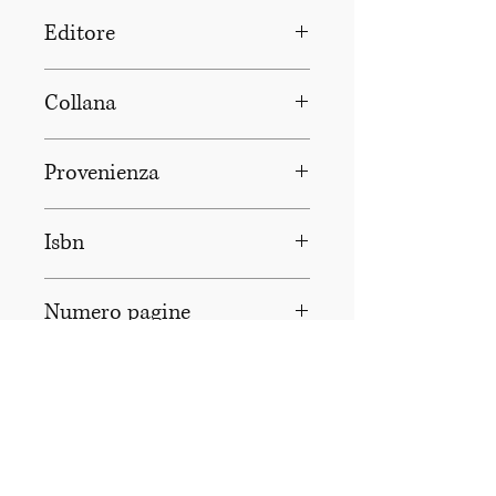
Vito Faenza
Editore
Pasquale Gnasso Editore
Collana
Libri coi Baffi
Provenienza
Aversa (CE)
Isbn
978-88-94962-12-3
Numero pagine
80