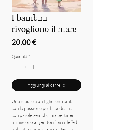
I bambini
rivogliono il mare
Prezzo
20,00 €
Quantità
*
Aggiungi al carrello
Una madre e un figlio, entrambi
con la passione per la pediatria,
con parole semplici ma pertinenti
forniscono ai genitori “piccole “ed
utili informazioni sui molteplici