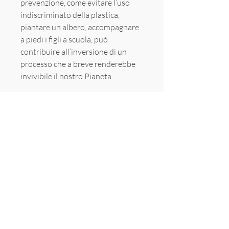
prevenzione, come evitare l’uso
indiscriminato della plastica,
piantare un albero, accompagnare
a piedi i figli a scuola, può
contribuire all’inversione di un
processo che a breve renderebbe
invivibile il nostro Pianeta.
Sede
Via Salvo d'Acquisto 64 - Zona P.I.P
Teverola (CE)