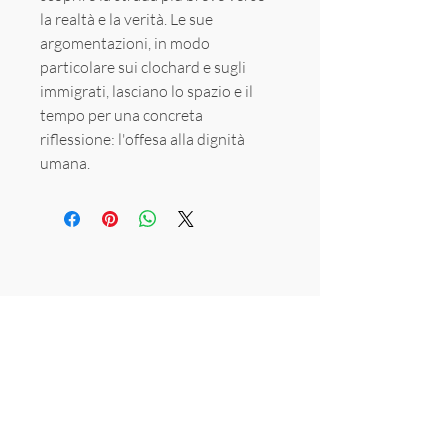
la realtà e la verità. Le sue
argomentazioni, in modo
particolare sui clochard e sugli
immigrati, lasciano lo spazio e il
tempo per una concreta
riflessione: l'offesa alla dignità
umana.
Sede
Via Salvo d'Acquisto 64 - Zona P.I.P
Teverola (CE)