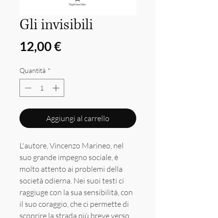
Gli invisibili
Prezzo
12,00 €
Quantità
*
Aggiungi al carrello
L'autore, Vincenzo Marineo, nel
suo grande impegno sociale, è
molto attento ai problemi della
società odierna. Nei suoi testi ci
raggiuge con la sua sensibilità, con
il suo coraggio, che ci permette di
scoprire la strada più breve verso